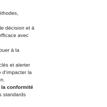
éthodes,
de décision et à
efficace avec
buer à la
lés et alerter
e d’impacter la
on.
t la conformité
es standards