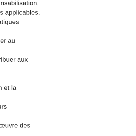
nsabilisation,
es applicables.
atiques
ler au
ribuer aux
 et la
urs
n œuvre des