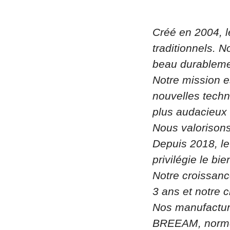
Créé en 2004, l
traditionnels. N
beau durableme
Notre mission es
nouvelles techno
plus audacieux e
Nous valorisons
Depuis 2018, l
privilégie le bi
Notre croissanc
3 ans et notre 
Nos manufacture
BREEAM, norme q