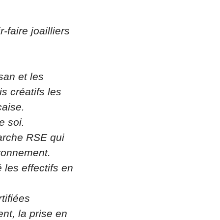
aire joailliers
san et les
s créatifs les
çaise.
e soi.
arche RSE qui
vironnement.
les effectifs en
tifiées
nt, la prise en