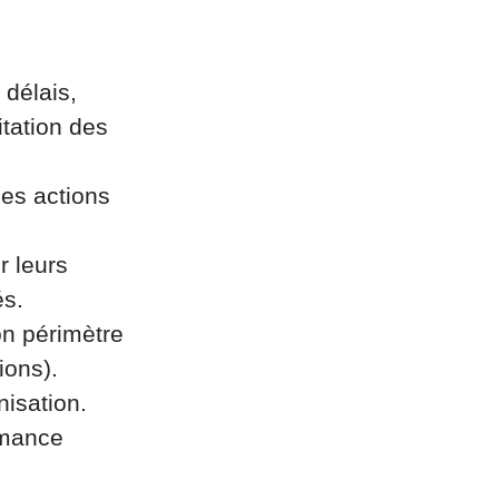
 délais,
itation des
les actions
r leurs
és.
on périmètre
ions).
nisation.
rmance