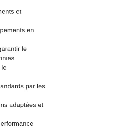
ments et
uipements en
arantir le
inies
 le
standards par les
ions adaptées et
 performance