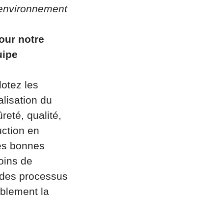
l’environnement
our notre
uipe
lotez les
alisation du
reté, qualité,
uction en
des bonnes
oins de
e des processus
ablement la