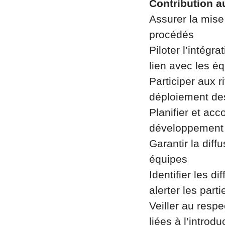
Contribution a
Assurer la mise
procédés
Piloter l’intég
lien avec les é
Participer aux r
déploiement des
Planifier et ac
développement 
Garantir la diff
équipes
Identifier les d
alerter les part
Veiller au resp
liées à l’intro