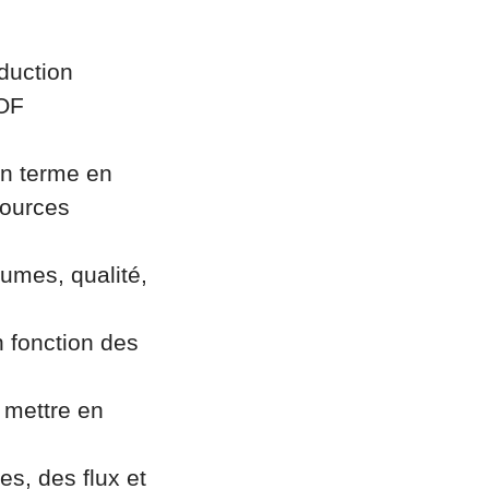
oduction
 OF
en terme en
sources
lumes, qualité,
 fonction des
 mettre en
es, des flux et