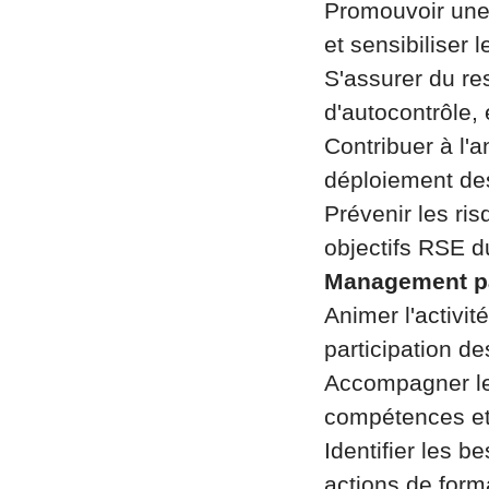
Promouvoir une 
et sensibiliser 
S'assurer du re
d'autocontrôle, 
Contribuer à l'a
déploiement des
Prévenir les ris
objectifs RSE du
Management pa
Animer l'activit
participation de
Accompagner le
compétences et 
Identifier les 
actions de form