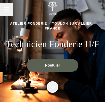
Menu carrière
ATELIER FONDERIE
·
TOULON SUR ALLIER -
FRANCE
Technicien Fonderie H/F
Postuler